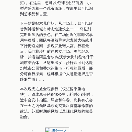
汇»。在这里，您可以找到纪念品商店、小
型游乐园和一个跳蚤市场，在那里您可以淘
到艺术品和古董。.
下一站是帖木儿广场。从广场上，您可以欣
赏到钟楼和城市标志性建筑之一——乌兹别
克斯坦酒店的景色。在广场附近的咖啡馆享
用午餐后，团队将沿着萨伊尔戈赫大街或其
平行街道返回，参观罗曼诺夫宫。行程最
后，我们将步行前往独立广场、勇气纪念
碑，并沿着阿里舍尔·纳沃伊大街前往塔什干
城市综合体。从这里出发，步行即可到达魔
幻城市公园和乔尔苏集市（行程的最后一部
分可自行探索，也可根据个人意愿选择是否
跟随导游）。.
本次观光之旅全程步行（仅短暂乘坐地
铁）。路线总长约8-10公里，耗时6-8小时，
途中会安排拍照、导览和午餐。您将有机会
在一天之内领略乌兹别克斯坦首都革命前的
建筑、苏联时期的风貌以及现代风貌的完美
融合。.