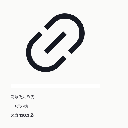
马尔代夫 8 天
8天/7晚
来自 1300$ 🏖