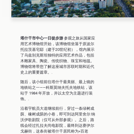
塔什干市中心一日徒步游
参观之旅从国家应
用艺术博物馆开始，该博物馆坐落于原波尔
托拉茨基宅邸（建于20世纪初），馆内展示
了乌兹别克斯坦独特的应用艺术作品，包括
木雕家具、陶瓷、传统织物、珠宝和地毯。
博物馆将带您了解这座城市苏联时期和近代
史上的重要篇章。.
随后，该小组前往塔什干最美丽、最上镜的
地铁站之一——科斯莫纳夫托夫地铁站，该
站于 1984 年开放，并以太空为主题进行装
饰。.
沿着宇航员大道继续前行，穿过一条绿树成
荫、橡树成荫的小巷，即可到达阿里舍尔·纳
沃伊歌剧院（仅可从外部参观）。之后，路
线会经过扎拉夫尚电影院，最终到达赛伊尔
戈赫街，这条街被塔什干居民称为«百老