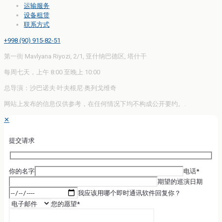
运输服务
设备租赁
联系方式
+998 (90) 915-82-51
第一街 Mavlyana Riyozi, 2/1, 亚什纳巴德区, 塔什干
每周七天，上午 8:00 至晚上 10:00
总导演：沙巴诺夫·叶夫根尼·奥列戈维奇
网站上发布的信息仅供参考，在任何情况下均不构成公开要约。.
✕
提交请求
你的名字
电话*
期望的巡演日期
我应该用哪个即时通讯软件回复你？
您的愿望*