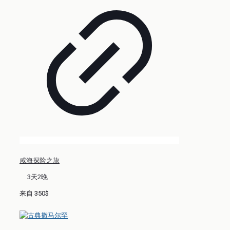
咸海探险之旅
3天2晚
来自 350$