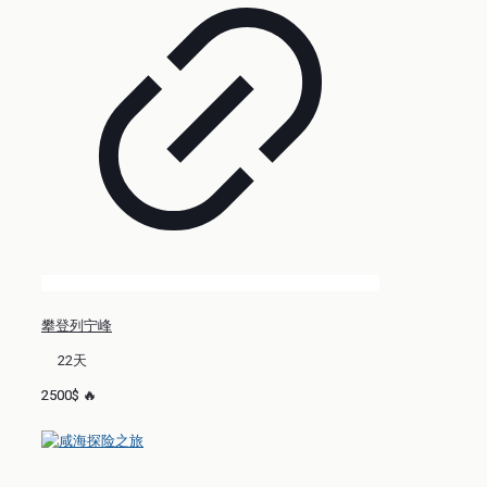
攀登列宁峰
22天
2500$ 🔥