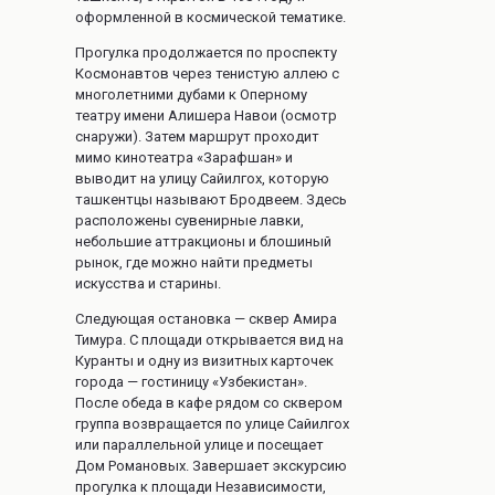
оформленной в космической тематике.
Прогулка продолжается по проспекту
Космонавтов через тенистую аллею с
многолетними дубами к Оперному
театру имени Алишера Навои (осмотр
снаружи). Затем маршрут проходит
мимо кинотеатра «Зарафшан» и
выводит на улицу Сайилгох, которую
ташкентцы называют Бродвеем. Здесь
расположены сувенирные лавки,
небольшие аттракционы и блошиный
рынок, где можно найти предметы
искусства и старины.
Следующая остановка — сквер Амира
Тимура. С площади открывается вид на
Куранты и одну из визитных карточек
города — гостиницу «Узбекистан».
После обеда в кафе рядом со сквером
группа возвращается по улице Сайилгох
или параллельной улице и посещает
Дом Романовых. Завершает экскурсию
прогулка к площади Независимости,