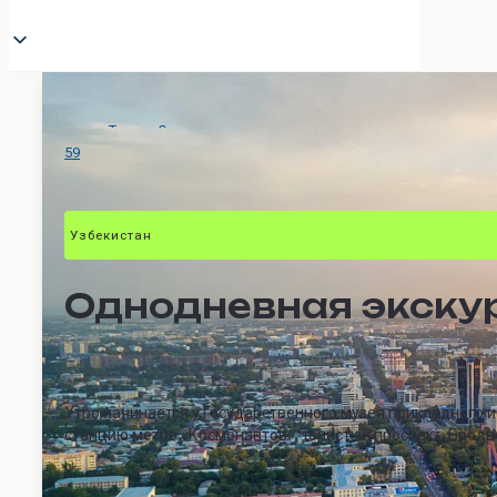
Туры
>
Однодневные экскурсии
>
Знакомство с Ташкентом
59
Узбекистан
Однодневная экску
Утро начинается у Государственного музея прикладного и
станцию метро «Космонавтов», тенистый проспект, Бродв