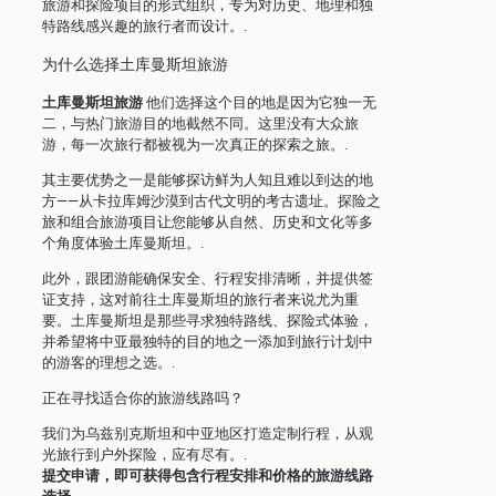
旅游和探险项目的形式组织，专为对历史、地理和独
特路线感兴趣的旅行者而设计。.
为什么选择土库曼斯坦旅游
土库曼斯坦旅游
他们选择这个目的地是因为它独一无
二，与热门旅游目的地截然不同。这里没有大众旅
游，每一次旅行都被视为一次真正的探索之旅。.
其主要优势之一是能够探访鲜为人知且难以到达的地
方——从卡拉库姆沙漠到古代文明的考古遗址。探险之
旅和组合旅游项目让您能够从自然、历史和文化等多
个角度体验土库曼斯坦。.
此外，跟团游能确保安全、行程安排清晰，并提供签
证支持，这对前往土库曼斯坦的旅行者来说尤为重
要。土库曼斯坦是那些寻求独特路线、探险式体验，
并希望将中亚最独特的目的地之一添加到旅行计划中
的游客的理想之选。.
正在寻找适合你的旅游线路吗？
我们为乌兹别克斯坦和中亚地区打造定制行程，从观
光旅行到户外探险，应有尽有。.
提交申请，即可获得包含行程安排和价格的旅游线路