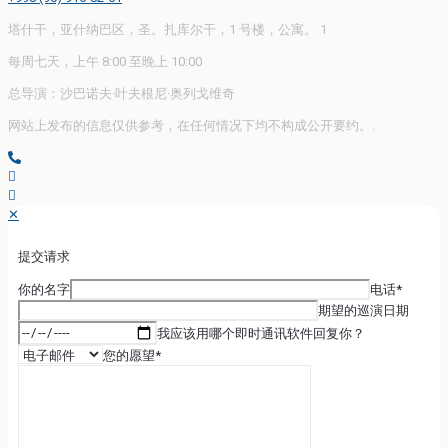
塔什干，亚什纳巴区，圣。扎库尔干，1 号楼，公寓。 1
每周七天，上午 8:00 至晚上 10:00
总导演：沙巴诺夫·叶夫根尼·奥列戈维奇
网站上发布的信息仅供参考，在任何情况下均不构成公开要约。.
✕
提交请求
你的名字
电话*
期望的巡演日期
我应该用哪个即时通讯软件回复你？
您的愿望*