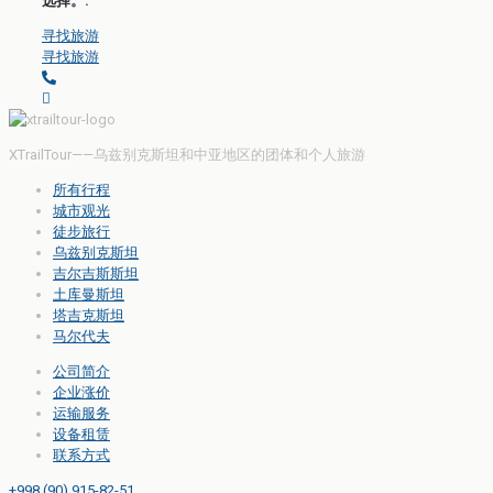
选择。.
寻找旅游
寻找旅游
XTrailTour——乌兹别克斯坦和中亚地区的团体和个人旅游
所有行程
城市观光
徒步旅行
乌兹别克斯坦
吉尔吉斯斯坦
土库曼斯坦
塔吉克斯坦
马尔代夫
公司简介
企业涨价
运输服务
设备租赁
联系方式
+998 (90) 915-82-51