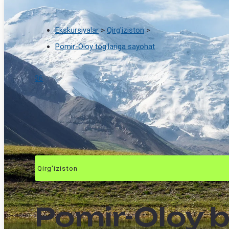
Ekskursiyalar
>
Qirg'iziston
>
Pomir-Oloy tog'lariga sayohat
36
Qirg'iziston
Pomir-Oloy 