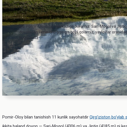
Biz Pomir-Oloyning markaziga boramiz: Sari-Mogol va Jiptiq
dovonidan Lenin cho'qqisiga qoyil qolamiz, yaylovlar orasidagi
buyuramiz.
Pomir-Oloy bilan tanishish 11 kunlik sayohatdir
Qirg'iziston bo'ylab 
ikkita baland dovon — Sari-Mogol (4306 m) va Jiptiq (4185 m) ni kesib 