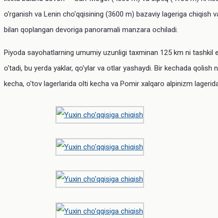
o'rganish va Lenin cho'qqisining (3600 m) bazaviy lageriga chiqish 
bilan qoplangan devoriga panoramali manzara ochiladi.
Piyoda sayohatlarning umumiy uzunligi taxminan 125 km ni tashkil etad
o'tadi, bu yerda yaklar, qo'ylar va otlar yashaydi. Bir kechada q
kecha, o'tov lagerlarida olti kecha va Pomir xalqaro alpinizm lagerid