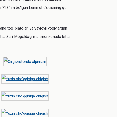
gi 7134 m bo'lgan Lenin cho'qqisining qor
nd tog' platolari va yaylovli vodiylardan
kecha, Sari-Mogoldagi mehmonxonada bitta