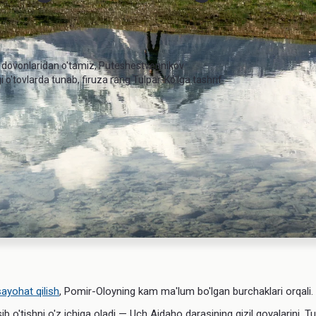
 dovonlaridan o'tamiz, Puteshestvennikov
 o'tovlarda tunab, firuza rang Tulpar-Ko'lga tashrif
sayohat qilish
, Pomir-Oloyning kam ma'lum bo'lgan burchaklari orqali.
o'tishni o'z ichiga oladi — Uch Ajdaho darasining qizil qoyalarini, Tulp