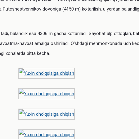
va Puteshestvennikov dovoniga (4150 m) ko'tarilish, u yerdan balandli
i, balandlik esa 4306 m gacha ko'tariladi. Sayohat alp o'tloqlari, bala
olish navbatma-navbat amalga oshiriladi: O'shdagi mehmonxonada uch 
agi xonalarda bitta kecha.