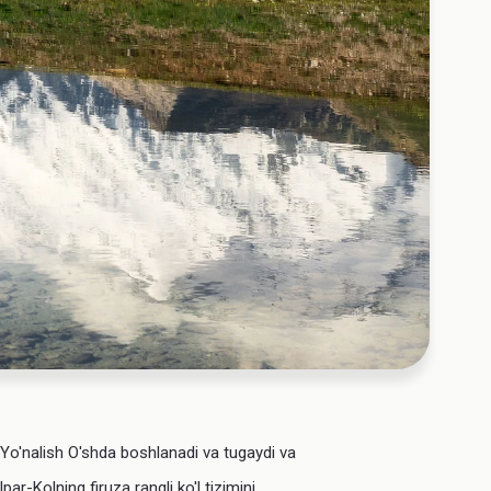
 Yo'nalish O'shda boshlanadi va tugaydi va
ar-Kolning firuza rangli ko'l tizimini