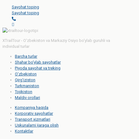
Sayohat toping
Sayohat toping
XTrailTour - O'zbekiston va Markaziy Osiyo bo'ylab guruhli va
individual turlar
Barcha turlar
Shahar bo'ylab sayohatlar
Piyoda sayohat va treking
O'zbekiston
Qirg'iziston
Turkmaniston
Tojikiston
Maldiv orollari
Kompaniya haqida
Korporativ sayohatlar
Transport xizmatlari
Uskunalarni ijaraga olish
Kontaktlar