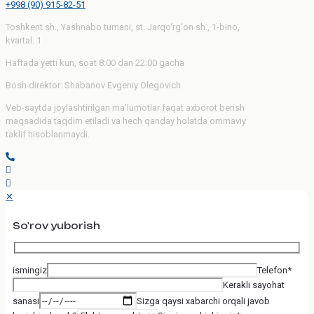
+998 (90) 915-82-51
Toshkent sh., Yashnabo tumani, st. Jarqo‘rg‘on sh., 1-bino,
kvartal. 1
Haftada yetti kun, soat 8:00 dan 22:00 gacha
Bosh direktor: Shabanov Evgeniy Olegovich
Veb-saytda joylashtirilgan ma'lumotlar faqat axborot berish
maqsadida taqdim etiladi va hech qanday holatda ommaviy
taklif hisoblanmaydi.
✕
So'rov yuborish
ismingiz
Telefon*
Kerakli sayohat
sanasi
Sizga qaysi xabarchi orqali javob