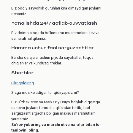
Biz oddiy sayyohlik guruhlari kira olmaydigan joylarni
ochamiz.
Yo'nalishda 24/7 qo'llab-quvvatlash
Biz doimo aloqada bo'lamiz va muammolarni tez va
samarali hal qilamiz.
Hamma uchun faol sarguzashtlar
Barcha darajalar uchun piyoda sayohatlar, toqqa
chiqishlar va kunduzgi treklar.
Sharhlar
Fikr qoldiring
Sizga mos keladigan tur qidiryapsizmi?
Biz O'zbekiston va Markaziy Osiyo bo'ylab diqqatga
sazovor joylarni tomosha qilishdan tortib, faol
sarguzashtlargacha bo'lgan maxsus marshrutlarni
yaratamiz.
So'rov yuboring va marshrut va narxlar bilan tur
tanlovini oling.