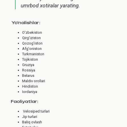
umrbod xotiralar yarating.
Yo'nalishlar:
O'zbekiston
Qirg'iziston
Qozog'iston
Afg'oniston
Turkmaniston
Tojikiston
Gruziya
Rossiya
Belarus
Maldiv orollari
Hindiston
Iordaniya
Faoliyatlar:
Velosiped turlari
Jip turlari
Baliq ovlash