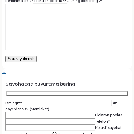
berishim kerak?
Sizning xohishingiz*
✕
Sayohatga buyurtma bering
Ismingiz*
Siz
qayerdansiz? (Mamlakat)
Elektron pochta
Telefon*
Kerakli sayohat