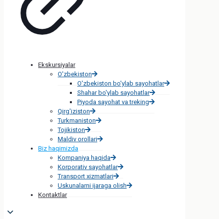
Ekskursiyalar
O'zbekiston
O'zbekiston bo'ylab sayohatlar
Shahar bo'ylab sayohatlar
Piyoda sayohat va treking
Qirg'iziston
Turkmaniston
Tojikiston
Maldiv orollari
Biz haqimizda
Kompaniya haqida
Korporativ sayohatlar
Transport xizmatlari
Uskunalarni ijaraga olish
Kontaktlar