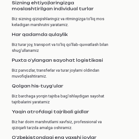
Sizning ehtiyojlaringizga
moslashtirilgan individual turlar
Biz sizning qiziqishlaringiz va ritmingizga to'liq mos
keladigan marshrutni yaratamiz.
Har qadamda qulaylik
Biz turar joy, transport va to'liq qo'llab-quvvatlash bilan
shug'ullanamiz
Puxta o'ylangan sayohat logistikasi
Biz parvozlar, transferlar va turar joylarni oldindan
muvofiqlashtiramiz.
Qolgan his-tuyg'ular
Biz barchaga yorqin tajriba bag'ishlaydigan sayohat
tajribalarini yaratamiz
Yaqin atrofdagi tajribali gidlar
Biz har doim marshrutlarni xavfsiz, professional va
qiziqarli tarzda amalga oshiramiz.
O'zbekistondagi eng yaxshi joylar