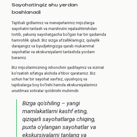
Sayohatingiz shu yerdan
boshlanadi
Tajribali gidlarimiz va menejerlarimiz mijozlarga
sayohatni tanlash va marshrutni rejalashtirishdan
tortib, yakuniy sayohatgacha bo'lgan har bir qadamda
hamrohlik qiladi. Biz sizga afzalliklaringiz, qulaylik
darajangiz va byudjetingizga qarab mukammal
sayohatlar va ekskursiyalarni tanlashda yordam
beramiz.
Biz mijozlarimizning ishonchini qadrlaymiz va xizmat
ko'rsatish sifatiga alohida e'tibor qaratamiz. Biz
uchun har bir sayohat xavfsiz, uyushqoq va
tajribalarga boy bo'lishi hamda ekskursiyalarimiz
unutilmas xotiralar qoldirishi muhimdir.
Bizga qo'shiling – yangi
mamlakatlarni kashf eting,
qiziqarli sayohatlarga chiqing,
puxta o'ylangan sayohatlar va
ekskursiyalarni tanlang va