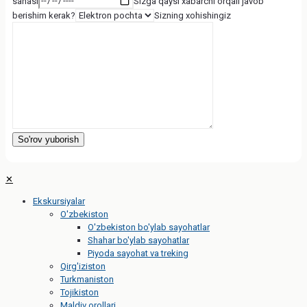
sanasi
Sizga qaysi xabarchi orqali javob
berishim kerak?
Sizning xohishingiz
✕
Ekskursiyalar
O'zbekiston
O'zbekiston bo'ylab sayohatlar
Shahar bo'ylab sayohatlar
Piyoda sayohat va treking
Qirg'iziston
Turkmaniston
Tojikiston
Maldiv orollari