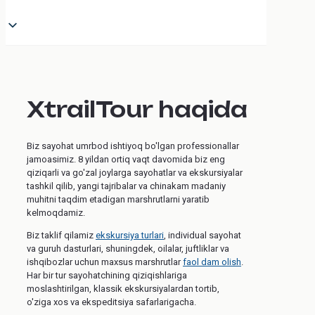
XtrailTour haqida
Biz sayohat umrbod ishtiyoq bo'lgan professionallar
jamoasimiz. 8 yildan ortiq vaqt davomida biz eng
qiziqarli va go'zal joylarga sayohatlar va ekskursiyalar
tashkil qilib, yangi tajribalar va chinakam madaniy
muhitni taqdim etadigan marshrutlarni yaratib
kelmoqdamiz.
Biz taklif qilamiz
ekskursiya turlari
, individual sayohat
va guruh dasturlari, shuningdek, oilalar, juftliklar va
ishqibozlar uchun maxsus marshrutlar
faol dam olish
.
Har bir tur sayohatchining qiziqishlariga
moslashtirilgan, klassik ekskursiyalardan tortib,
o'ziga xos va ekspeditsiya safarlarigacha.