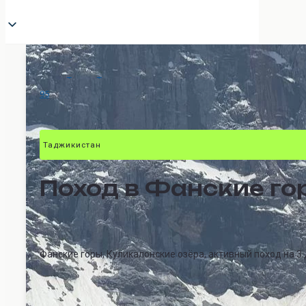
Туры
>
Таджикистан
>
Куликалонские озёра на 3 дня
95
Таджикистан
Поход в Фанские го
Фанские горы, Куликалонские озёра, активный поход на 3 