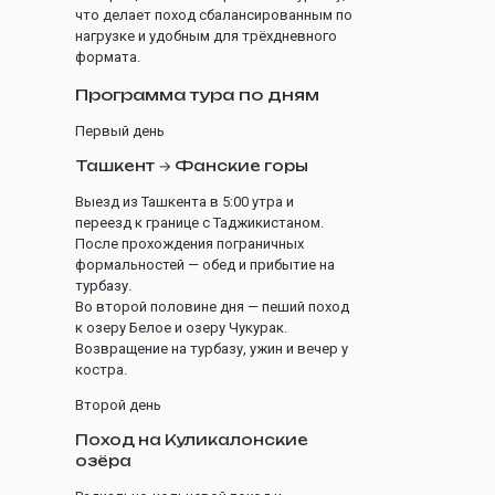
что делает поход сбалансированным по
нагрузке и удобным для трёхдневного
формата.
Программа тура по дням
Первый день
Ташкент → Фанские горы
Выезд из Ташкента в 5:00 утра и
переезд к границе с Таджикистаном.
После прохождения пограничных
формальностей — обед и прибытие на
турбазу.
Во второй половине дня — пеший поход
к озеру Белое и озеру Чукурак.
Возвращение на турбазу, ужин и вечер у
костра.
Второй день
Поход на Куликалонские
озёра