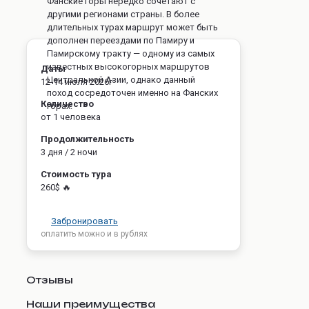
Фанские горы нередко сочетают с
другими регионами страны. В более
длительных турах маршрут может быть
дополнен переездами по Памиру и
Памирскому тракту — одному из самых
известных высокогорных маршрутов
Даты
Центральной Азии, однако данный
12-14 июля 2026г
поход сосредоточен именно на Фанских
Количество
горах.
от 1 человека
Продолжительность
3 дня / 2 ночи
Стоимость тура
260$ 🔥
Забронировать
оплатить можно и в рублях
Отзывы
Наши преимущества