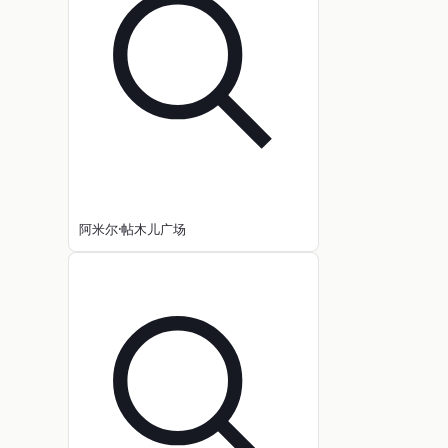
阿米尔·帖木儿广场