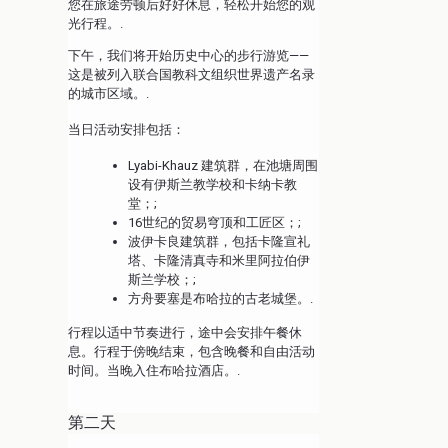
您在旅途劳顿后好好休息，轻松开始您的观
光行程。.
下午，我们将开始历史中心的步行游览——
这是被列入联合国教科文组织世界遗产名录
的城市区域。.
当日活动安排包括：
Lyabi-Khauz 建筑群，在池塘周围
设有伊斯兰教学校和卡纳卡教
堂；;
16世纪的贸易穹顶和工匠区；;
波伊卡良建筑群，包括卡隆宣礼
塔、卡隆清真寺和米里阿拉伯伊
斯兰学校；;
方舟要塞是布哈拉的古老城堡。.
行程以适中节奏进行，途中会安排午餐休
息。行程于傍晚结束，包含晚餐和自由活动
时间。当晚入住布哈拉酒店。.
第二天