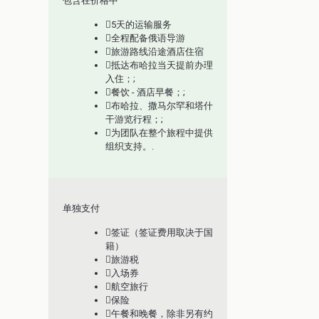
包含在价格中
5天的运输服务
全程配备俄语导游
旅游路线沿途酒店住宿
抵达布哈拉当天提前办理
入住；;
餐饮 - 酒店早餐；;
布哈拉、撒马尔罕和塔什
干游览行程；;
为团队在整个旅程中提供
组织支持。.
单独支付
签证（签证费用取决于国
籍）
旅游税
入场券
航空旅行
保险
午餐和晚餐，除非另有约