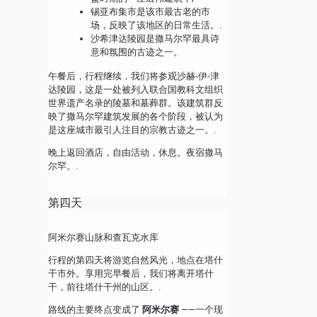
锡亚布集市是该市最古老的市
场，反映了该地区的日常生活。.
沙希津达陵园是撒马尔罕最具诗
意和氛围的古迹之一。
午餐后，行程继续，我们将参观沙赫-伊-津
达陵园，这是一处被列入联合国教科文组织
世界遗产名录的陵墓和墓葬群。该建筑群反
映了撒马尔罕建筑发展的各个阶段，被认为
是这座城市最引人注目的宗教古迹之一。.
晚上返回酒店，自由活动，休息。夜宿撒马
尔罕。.
第四天
阿米尔赛山脉和查瓦克水库
行程的第四天将游览自然风光，地点在塔什
干市外。享用完早餐后，我们将离开塔什
干，前往塔什干州的山区。.
路线的主要终点变成了
阿米尔赛
——一个现