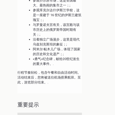
参观乔尔苏市场，这是全国最
大、最热闹的集市之一；;
参观库克尔达什伊斯兰学校，这
是一座建于 16 世纪的伊斯兰建筑
瑰宝；;
与罗曼诺夫宫有关，该宫殿与该
市历史上的俄罗斯帝国时期有
关；;
沿着独立广场漫步，这里是现代
乌兹别克斯坦的象征；;
阿米尔·帖木儿广场，体现了国家
的历史和文化遗产；;
«勇气»纪念碑，献给20世纪发生
的重大事件。.
行程节奏轻松，包含午餐和自由活动时间。
活动结束后，您将被送往机场搭乘航班。至
此，游览部分结束。.
重要提示