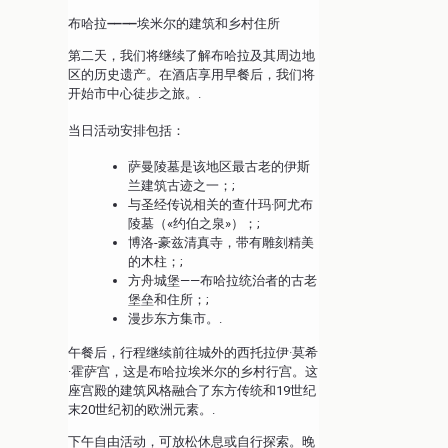
布哈拉——埃米尔的建筑和乡村住所
第二天，我们将继续了解布哈拉及其周边地
区的历史遗产。在酒店享用早餐后，我们将
开始市中心徒步之旅。.
当日活动安排包括：
萨曼陵墓是该地区最古老的伊斯
兰建筑古迹之一；;
与圣经传说相关的查什玛·阿尤布
陵墓（«约伯之泉»）；;
博洛-豪兹清真寺，带有雕刻精美
的木柱；;
方舟城堡——布哈拉统治者的古老
堡垒和住所；;
漫步东方集市。.
午餐后，行程继续前往城外的西托拉伊·莫希
·霍萨宫，这是布哈拉埃米尔的乡村行宫。这
座宫殿的建筑风格融合了东方传统和19世纪
末20世纪初的欧洲元素。.
下午自由活动，可放松休息或自行探索。晚