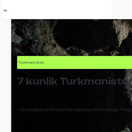
Ekskursiyalar
>
Turkmaniston
>
Turkmaniston: Marvdan Ashxobodgacha
10
Turkmaniston
7 kunlik Turkmanist
— bu Qoraqum cho'li orqali Darvazaning olovli krateriga, Yangi