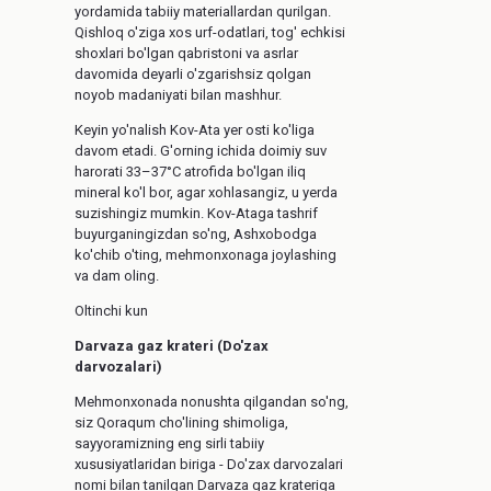
yordamida tabiiy materiallardan qurilgan.
Qishloq o'ziga xos urf-odatlari, tog' echkisi
shoxlari bo'lgan qabristoni va asrlar
davomida deyarli o'zgarishsiz qolgan
noyob madaniyati bilan mashhur.
Keyin yo'nalish Kov-Ata yer osti ko'liga
davom etadi. G'orning ichida doimiy suv
harorati 33–37°C atrofida bo'lgan iliq
mineral ko'l bor, agar xohlasangiz, u yerda
suzishingiz mumkin. Kov-Ataga tashrif
buyurganingizdan so'ng, Ashxobodga
ko'chib o'ting, mehmonxonaga joylashing
va dam oling.
Oltinchi kun
Darvaza gaz krateri (Do'zax
darvozalari)
Mehmonxonada nonushta qilgandan so'ng,
siz Qoraqum cho'lining shimoliga,
sayyoramizning eng sirli tabiiy
xususiyatlaridan biriga - Do'zax darvozalari
nomi bilan tanilgan Darvaza gaz krateriga