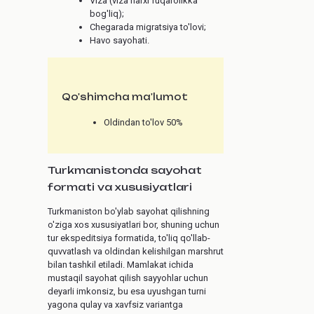
Viza (viza narxi fuqarolikka
bog'liq);
Chegarada migratsiya to'lovi;
Havo sayohati.
Qo'shimcha ma'lumot
Oldindan to'lov 50%
Turkmanistonda sayohat
formati va xususiyatlari
Turkmaniston bo'ylab sayohat qilishning
o'ziga xos xususiyatlari bor, shuning uchun
tur ekspeditsiya formatida, to'liq qo'llab-
quvvatlash va oldindan kelishilgan marshrut
bilan tashkil etiladi. Mamlakat ichida
mustaqil sayohat qilish sayyohlar uchun
deyarli imkonsiz, bu esa uyushgan turni
yagona qulay va xavfsiz variantga