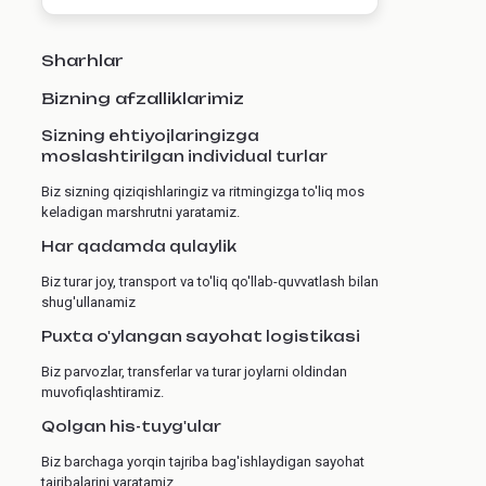
Sharhlar
Bizning afzalliklarimiz
Sizning ehtiyojlaringizga
moslashtirilgan individual turlar
Biz sizning qiziqishlaringiz va ritmingizga to'liq mos
keladigan marshrutni yaratamiz.
Har qadamda qulaylik
Biz turar joy, transport va to'liq qo'llab-quvvatlash bilan
shug'ullanamiz
Puxta o'ylangan sayohat logistikasi
Biz parvozlar, transferlar va turar joylarni oldindan
muvofiqlashtiramiz.
Qolgan his-tuyg'ular
Biz barchaga yorqin tajriba bag'ishlaydigan sayohat
tajribalarini yaratamiz