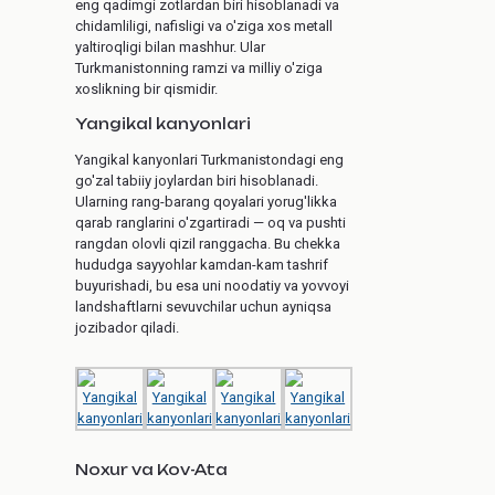
eng qadimgi zotlardan biri hisoblanadi va
chidamliligi, nafisligi va o'ziga xos metall
yaltiroqligi bilan mashhur. Ular
Turkmanistonning ramzi va milliy o'ziga
xoslikning bir qismidir.
Yangikal kanyonlari
Yangikal kanyonlari Turkmanistondagi eng
go'zal tabiiy joylardan biri hisoblanadi.
Ularning rang-barang qoyalari yorug'likka
qarab ranglarini o'zgartiradi — oq va pushti
rangdan olovli qizil ranggacha. Bu chekka
hududga sayyohlar kamdan-kam tashrif
buyurishadi, bu esa uni noodatiy va yovvoyi
landshaftlarni sevuvchilar uchun ayniqsa
jozibador qiladi.
Noxur va Kov-Ata