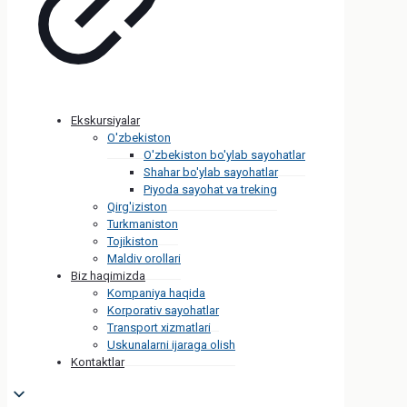
Ekskursiyalar
O'zbekiston
O'zbekiston bo'ylab sayohatlar
Shahar bo'ylab sayohatlar
Piyoda sayohat va treking
Qirg'iziston
Turkmaniston
Tojikiston
Maldiv orollari
Biz haqimizda
Kompaniya haqida
Korporativ sayohatlar
Transport xizmatlari
Uskunalarni ijaraga olish
Kontaktlar