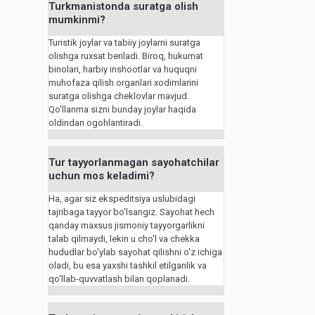
Turkmanistonda suratga olish
mumkinmi?
Turistik joylar va tabiiy joylarni suratga
olishga ruxsat beriladi. Biroq, hukumat
binolari, harbiy inshootlar va huquqni
muhofaza qilish organlari xodimlarini
suratga olishga cheklovlar mavjud.
Qo'llanma sizni bunday joylar haqida
oldindan ogohlantiradi.
Tur tayyorlanmagan sayohatchilar
uchun mos keladimi?
Ha, agar siz ekspeditsiya uslubidagi
tajribaga tayyor bo'lsangiz. Sayohat hech
qanday maxsus jismoniy tayyorgarlikni
talab qilmaydi, lekin u cho'l va chekka
hududlar bo'ylab sayohat qilishni o'z ichiga
oladi, bu esa yaxshi tashkil etilganlik va
qo'llab-quvvatlash bilan qoplanadi.