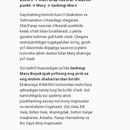
punkti → Mary → Qadimgi Marv
Sayohatning birinchi kuni O'zbekiston va
Turkmaniston o'rtasidagi chegarani
Olat/Farap nazorat-o'tkazish punktida
kesib o'tish bilan boshlanadi, u yerda
guruhni turkman gidi kutib oladi. Chegara
rasmiyatchiligini tugatgandan so'ng, guruh
yo'l davomida diqqatga sazovor joylarni
tomosha qilish dasturi bilan Mary shahriga
yo'l oladi.
Siz tashrif buyuradigan yo'lda
Qadimgi
Marv Buyuk Ipak yo'lining eng yirik va
eng muhim shaharlaridan biridir
.
Ekskursiya YUNESKO tomonidan muhofaza
qilinadigan tarixiy bog'da bo'lib o'tadi. Gid
hamrohligida siz qadimiy aholi
punktlarining asosiy me'moriy majmualari
va xarobalarini o'rganasiz:
Gyz Gala, Erk
Gala, Soltan Gala
, shuningdek, Sulton Sanjar
maqbarasi, Asxaba, Yusup Hamadoniy va
Ibn Zayd diniy majmualari.