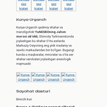
Kunya-Urganch
Kunya-Urganch qadimiy shahar va
manzilgohdir
YuNESKOning Jahon
merosi ob'ekti
, Shimoliy Turkmanistonda
joylashgan bu shahar O'rta asrlarda
Markaziy Osiyoning eng yirik madaniy va
savdo markazlaridan biri bo'lgan. Bugungi
kunda u maqbaralar, minoralar va o'rta asr
shahar xarobalari joylashgan arxeologik
majmuadir.
Sayohat dasturi
Birinchi kun
Buxoro → Olat/Farap nazorat-o'tkazish