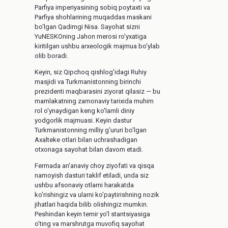
Parfiya imperiyasining sobiq poytaxti va
Parfiya shohlarining muqaddas maskani
bo'lgan Qadimgi Nisa. Sayohat sizni
YuNESKOning Jahon merosi ro'yxatiga
kiritilgan ushbu arxeologik majmua bo'ylab
olib boradi.
Keyin, siz Qipchoq qishlog'idagi Ruhiy
masjidi va Turkmanistonning birinchi
prezidenti maqbarasini ziyorat qilasiz — bu
mamlakatning zamonaviy tarixida muhim
rol o'ynaydigan keng ko'lamli diniy
yodgorlik majmuasi. Keyin dastur
Turkmanistonning milliy g'ururi bo'lgan
Axalteke otlari bilan uchrashadigan
otxonaga sayohat bilan davom etadi.
Fermada an'anaviy choy ziyofati va qisqa
namoyish dasturi taklif etiladi, unda siz
ushbu afsonaviy otlarni harakatda
ko'rishingiz va ularni ko'paytirishning nozik
jihatlari haqida bilib olishingiz mumkin.
Peshindan keyin temir yo'l stantsiyasiga
o'ting va marshrutga muvofiq sayohat