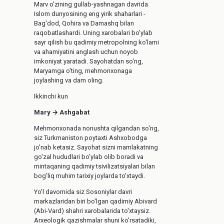
Marv o'zining gullab-yashnagan davrida
Islom dunyosining eng yirik shaharlari -
Bag'dod, Qohira va Damashq bilan
raqobatlashardi. Uning xarobalari bo'ylab
sayr qilish bu qadimiy metropolning ko'lami
va ahamiyatini anglash uchun noyob
imkoniyat yaratadi. Sayohatdan so'ng,
Maryamga o'ting, mehmonxonaga
joylashing va dam oling.
Ikkinchi kun
Mary → Ashgabat
Mehmonxonada nonushta qilgandan so'ng,
siz Turkmaniston poytaxti Ashxobodga
jo'nab ketasiz. Sayohat sizni mamlakatning
go'zal hududlari bo'ylab olib boradi va
mintaqaning qadimiy tsivilizatsiyalari bilan
bog'liq muhim tarixiy joylarda to'xtaydi.
Yo'l davomida siz Sosoniylar davri
markazlaridan biri bo'lgan qadimiy Abivard
(Abi-Vard) shahri xarobalarida to'xtaysiz.
Arxeologik qazishmalar shuni ko'rsatadiki,