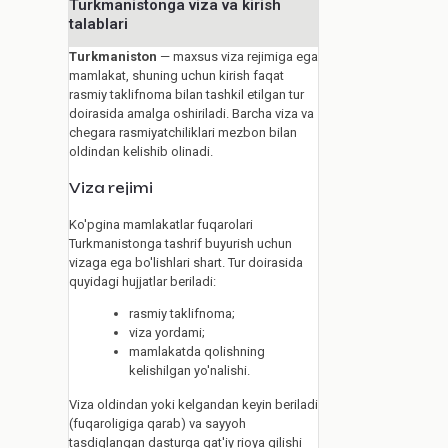
Turkmanistonga viza va kirish
talablari
Turkmaniston
— maxsus viza rejimiga ega
mamlakat, shuning uchun kirish faqat
rasmiy taklifnoma bilan tashkil etilgan tur
doirasida amalga oshiriladi. Barcha viza va
chegara rasmiyatchiliklari mezbon bilan
oldindan kelishib olinadi.
Viza rejimi
Ko'pgina mamlakatlar fuqarolari
Turkmanistonga tashrif buyurish uchun
vizaga ega bo'lishlari shart. Tur doirasida
quyidagi hujjatlar beriladi:
rasmiy taklifnoma;
viza yordami;
mamlakatda qolishning
kelishilgan yo'nalishi.
Viza oldindan yoki kelgandan keyin beriladi
(fuqaroligiga qarab) va sayyoh
tasdiqlangan dasturga qat'iy rioya qilishi