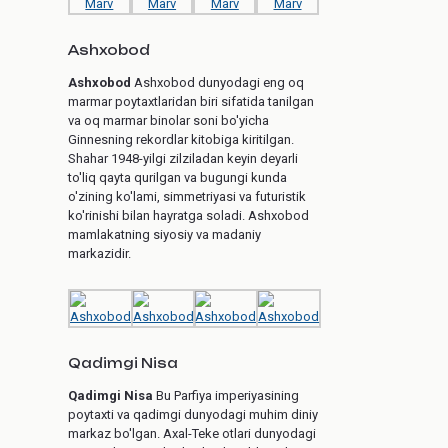
Ashxobod
Ashxobod
Ashxobod dunyodagi eng oq
marmar poytaxtlaridan biri sifatida tanilgan
va oq marmar binolar soni bo'yicha
Ginnesning rekordlar kitobiga kiritilgan.
Shahar 1948-yilgi zilziladan keyin deyarli
to'liq qayta qurilgan va bugungi kunda
o'zining ko'lami, simmetriyasi va futuristik
ko'rinishi bilan hayratga soladi. Ashxobod
mamlakatning siyosiy va madaniy
markazidir.
Qadimgi Nisa
Qadimgi Nisa
Bu Parfiya imperiyasining
poytaxti va qadimgi dunyodagi muhim diniy
markaz bo'lgan. Axal-Teke otlari dunyodagi