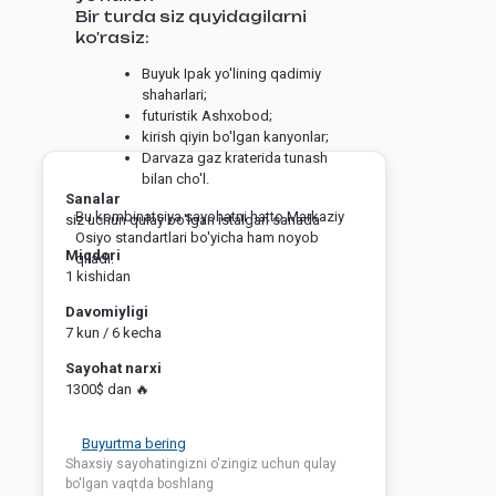
Bir turda siz quyidagilarni
ko'rasiz:
Buyuk Ipak yo'lining qadimiy
shaharlari;
futuristik Ashxobod;
kirish qiyin bo'lgan kanyonlar;
Darvaza gaz kraterida tunash
bilan cho'l.
Sanalar
Bu kombinatsiya sayohatni hatto Markaziy
siz uchun qulay bo'lgan istalgan sanada
Osiyo standartlari bo'yicha ham noyob
Miqdori
qiladi.
1 kishidan
Davomiyligi
7 kun / 6 kecha
Sayohat narxi
1300$ dan 🔥
Buyurtma bering
Shaxsiy sayohatingizni o'zingiz uchun qulay
bo'lgan vaqtda boshlang