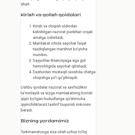
shart.
Kirish va qolish qoidalari
Kirish va chiqish oldindan
kelishilgan nazorat punktlari orqali
amalga oshiriladi;
Mamlakat ichida sayohat faqat
tasdiqlangan marshrut bo'yicha
mumkin;
Sayyohlar litsenziyaga ega gid
hamrohligida sayohat qilishadi;
Dasturdan mustaqil ravishda chetga
chiqishga yo'l qo'yilmaydi.
Ushbu qoidalar nazorat va xavfsizlikni
ta'minlaydi va sizga mamlakatning borish
qiyin bo'lgan hududlariga qo'shimcha
qiyinchiliklarsiz tashrif buyurish imkonini
beradi.
Bizning yordamimiz
Turkmanistonga viza olish uchun to'liq