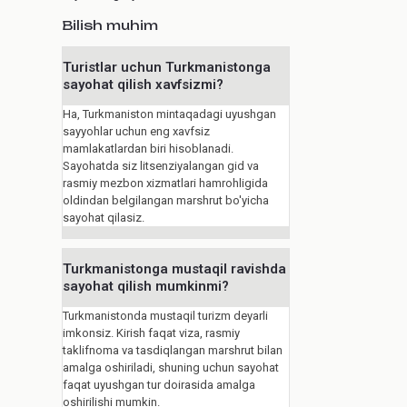
Bilish muhim
Turistlar uchun Turkmanistonga
sayohat qilish xavfsizmi?
Ha, Turkmaniston mintaqadagi uyushgan
sayyohlar uchun eng xavfsiz
mamlakatlardan biri hisoblanadi.
Sayohatda siz litsenziyalangan gid va
rasmiy mezbon xizmatlari hamrohligida
oldindan belgilangan marshrut bo'yicha
sayohat qilasiz.
Turkmanistonga mustaqil ravishda
sayohat qilish mumkinmi?
Turkmanistonda mustaqil turizm deyarli
imkonsiz. Kirish faqat viza, rasmiy
taklifnoma va tasdiqlangan marshrut bilan
amalga oshiriladi, shuning uchun sayohat
faqat uyushgan tur doirasida amalga
oshirilishi mumkin.