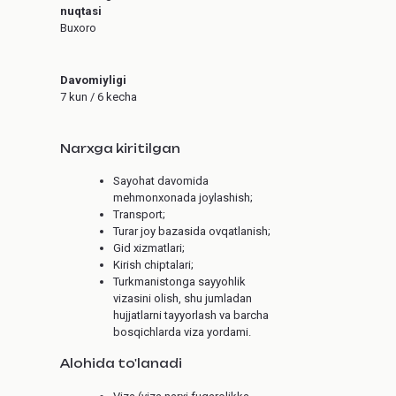
nuqtasi
Buxoro
Davomiyligi
7 kun / 6 kecha
Narxga kiritilgan
Sayohat davomida
mehmonxonada joylashish;
Transport;
Turar joy bazasida ovqatlanish;
Gid xizmatlari;
Kirish chiptalari;
Turkmanistonga sayyohlik
vizasini olish, shu jumladan
hujjatlarni tayyorlash va barcha
bosqichlarda viza yordami.
Alohida to'lanadi