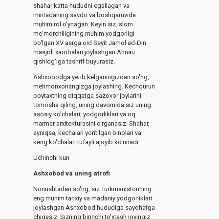
shahar katta hududni egallagan va
mintaqaning savdo va boshqaruvida
muhim rol o'ynagan. Keyin siz islom
me'morchiligining muhim yodgorligi
bo'lgan XV asrga oid Seyit Jamol ad-Din
masjidi xarobalari joylashgan Annau
qishlog'iga tashrif buyurasiz.
Ashxobodga yetib kelganingizdan so'ng,
mehmonxonangizga joylashing. Kechqurun
poytaxtning diqqatga sazovor joylarini
tomosha qiling, uning davomida siz uning
asosiy ko'chalari, yodgorliklari va oq
marmar arxitekturasini o'rganasiz. Shahar,
ayniqsa, kechalari yoritilgan binolari va
keng ko'chalari tufayli ajoyib ko'rinadi.
Uchinchi kun
Ashxobod va uning atrofi
Nonushtadan so'ng, siz Turkmanistonning
eng muhim tarixiy va madaniy yodgorliklari
joylashgan Ashxobod hududiga sayohatga
chiqasiz. Sizning birinchi to'xtash joyingiz