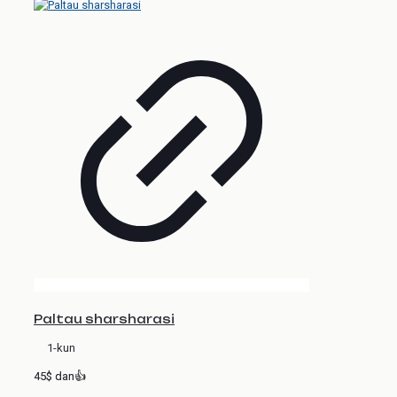
Paltau sharsharasi
1-kun
45$ dan👍