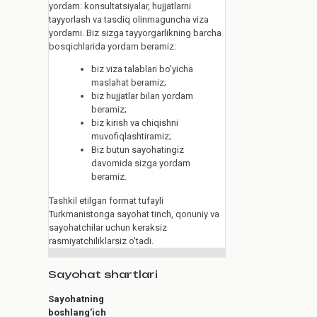
yordam: konsultatsiyalar, hujjatlarni
tayyorlash va tasdiq olinmaguncha viza
yordami. Biz sizga tayyorgarlikning barcha
bosqichlarida yordam beramiz:
biz viza talablari bo'yicha
maslahat beramiz;
biz hujjatlar bilan yordam
beramiz;
biz kirish va chiqishni
muvofiqlashtiramiz;
Biz butun sayohatingiz
davomida sizga yordam
beramiz.
Tashkil etilgan format tufayli
Turkmanistonga sayohat tinch, qonuniy va
sayohatchilar uchun keraksiz
rasmiyatchiliklarsiz o'tadi.
Sayohat shartlari
Sayohatning
boshlang'ich