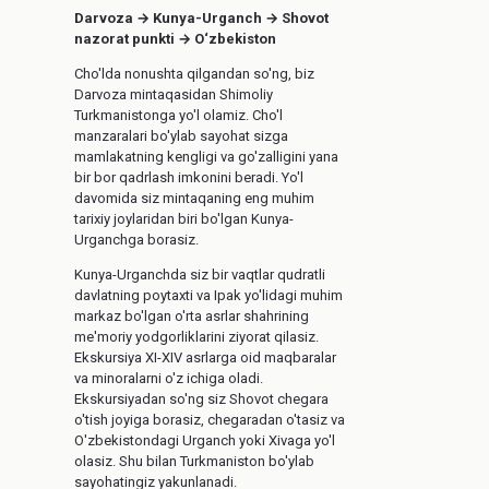
Darvoza → Kunya-Urganch → Shovot
nazorat punkti → O‘zbekiston
Cho'lda nonushta qilgandan so'ng, biz
Darvoza mintaqasidan Shimoliy
Turkmanistonga yo'l olamiz. Cho'l
manzaralari bo'ylab sayohat sizga
mamlakatning kengligi va go'zalligini yana
bir bor qadrlash imkonini beradi. Yo'l
davomida siz mintaqaning eng muhim
tarixiy joylaridan biri bo'lgan Kunya-
Urganchga borasiz.
Kunya-Urganchda siz bir vaqtlar qudratli
davlatning poytaxti va Ipak yo'lidagi muhim
markaz bo'lgan o'rta asrlar shahrining
me'moriy yodgorliklarini ziyorat qilasiz.
Ekskursiya XI-XIV asrlarga oid maqbaralar
va minoralarni o'z ichiga oladi.
Ekskursiyadan so'ng siz Shovot chegara
o'tish joyiga borasiz, chegaradan o'tasiz va
O'zbekistondagi Urganch yoki Xivaga yo'l
olasiz. Shu bilan Turkmaniston bo'ylab
sayohatingiz yakunlanadi.