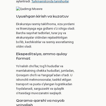
aylantiradi.
Turkmanistonda tanishuvlar
.
Uyushgan kirish va kuzatuv
Ekskursiya rasmiy taklifnoma, viza yordami
va litsenziyaga ega gidlarni o'z ichiga oladi.
Barcha sayohat tadbirlari, turar joy va
ekskursiyalar oldindan rejalashtirilgan
bo'lib, kechikishlar va rasmiy asoratlarning
oldini oladi.
Ekspeditsiya, ammo qulay
format
Yo'nalish cho'llar, tog'li hududlar va
mamlakatning chekka hududlari, jumladan,
Qoraqum cho'li va Yangiqal'adan o'tadi. U
ishonchli mehmonxonalar, tashkil etilgan
transport va puxta o'ylangan logistikadan
foydalanadi, sarguzasht va qulaylik
o'rtasidagi muvozanatni saqlaydi.
Qarama-qarshi va noyob
yo'nalish