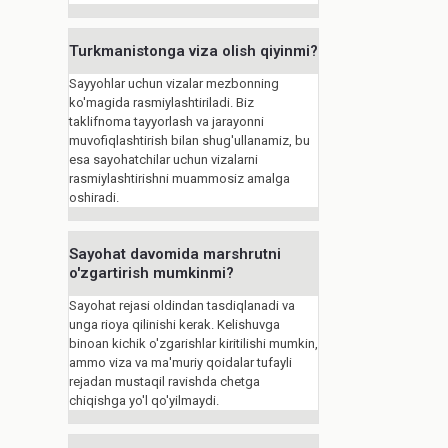
Turkmanistonga viza olish qiyinmi?
Sayyohlar uchun vizalar mezbonning
ko'magida rasmiylashtiriladi. Biz
taklifnoma tayyorlash va jarayonni
muvofiqlashtirish bilan shug'ullanamiz, bu
esa sayohatchilar uchun vizalarni
rasmiylashtirishni muammosiz amalga
oshiradi.
Sayohat davomida marshrutni
o'zgartirish mumkinmi?
Sayohat rejasi oldindan tasdiqlanadi va
unga rioya qilinishi kerak. Kelishuvga
binoan kichik o'zgarishlar kiritilishi mumkin,
ammo viza va ma'muriy qoidalar tufayli
rejadan mustaqil ravishda chetga
chiqishga yo'l qo'yilmaydi.