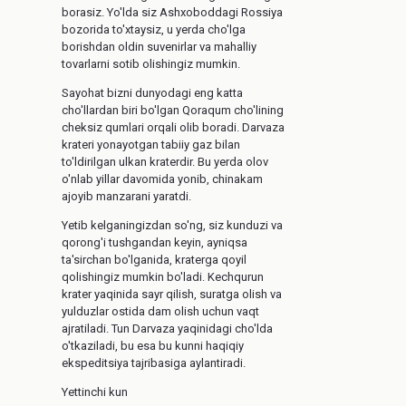
borasiz. Yo'lda siz Ashxoboddagi Rossiya
bozorida to'xtaysiz, u yerda cho'lga
borishdan oldin suvenirlar va mahalliy
tovarlarni sotib olishingiz mumkin.
Sayohat bizni dunyodagi eng katta
cho'llardan biri bo'lgan Qoraqum cho'lining
cheksiz qumlari orqali olib boradi. Darvaza
krateri yonayotgan tabiiy gaz bilan
to'ldirilgan ulkan kraterdir. Bu yerda olov
o'nlab yillar davomida yonib, chinakam
ajoyib manzarani yaratdi.
Yetib kelganingizdan so'ng, siz kunduzi va
qorong'i tushgandan keyin, ayniqsa
ta'sirchan bo'lganida, kraterga qoyil
qolishingiz mumkin bo'ladi. Kechqurun
krater yaqinida sayr qilish, suratga olish va
yulduzlar ostida dam olish uchun vaqt
ajratiladi. Tun Darvaza yaqinidagi cho'lda
o'tkaziladi, bu esa bu kunni haqiqiy
ekspeditsiya tajribasiga aylantiradi.
Yettinchi kun