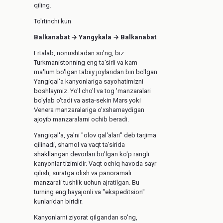
qiling.
To'rtinchi kun
Balkanabat → Yangykala → Balkanabat
Ertalab, nonushtadan so'ng, biz
Turkmanistonning eng ta'sirli va kam
ma'lum bo'lgan tabiiy joylaridan biri bo'lgan
Yangiqal'a kanyonlariga sayohatimizni
boshlaymiz. Yo'l cho'l va tog 'manzaralari
bo'ylab o'tadi va asta-sekin Mars yoki
Venera manzaralariga o'xshamaydigan
ajoyib manzaralarni ochib beradi.
Yangiqal'a, ya'ni "olov qal'alari" deb tarjima
qilinadi, shamol va vaqt ta'sirida
shakllangan devorlari bo'lgan ko'p rangli
kanyonlar tizimidir. Vaqt ochiq havoda sayr
qilish, suratga olish va panoramali
manzarali tushlik uchun ajratilgan. Bu
turning eng hayajonli va "ekspeditsion"
kunlaridan biridir.
Kanyonlarni ziyorat qilgandan so'ng,