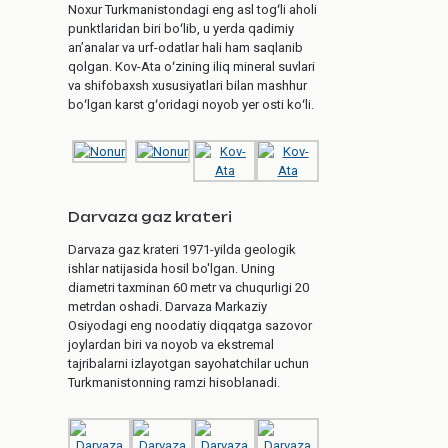
Noxur Turkmanistondagi eng asl togʻli aholi
punktlaridan biri boʻlib, u yerda qadimiy
anʼanalar va urf-odatlar hali ham saqlanib
qolgan. Kov-Ata oʻzining iliq mineral suvlari
va shifobaxsh xususiyatlari bilan mashhur
boʻlgan karst gʻoridagi noyob yer osti koʻli.
Darvaza gaz krateri
Darvaza gaz krateri 1971-yilda geologik
ishlar natijasida hosil bo'lgan. Uning
diametri taxminan 60 metr va chuqurligi 20
metrdan oshadi. Darvaza Markaziy
Osiyodagi eng noodatiy diqqatga sazovor
joylardan biri va noyob va ekstremal
tajribalarni izlayotgan sayohatchilar uchun
Turkmanistonning ramzi hisoblanadi.