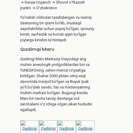
→ Kunya-Urganch → Shovot oʻtkazish
punkti → Oʻzbekiston
Yo'nalish oldindan tasdiqlangan va rasmiy
dasturning bir qismi bo'lib, mustaqil
sayohatchilar uchun yopiq bo'lgan, qonuniy
kirish, xavfsizlik va borish qiyin bo'lgan
joylarga kirishni ta'minlaydi.
Qadimgi Marv
Qadimgi Marv Markaziy Osiyodagi eng
muhim arxeologik yodgorliklardan biri va
YuNESKOning Jahon merosi ro'yxatiga
kiritilgan. Shahar 2000 yildan ortiq vaqt
davomida mavjud bo'lgan va Buyuk Ipak
yo'li bo'ylab savdo, fan va madaniyatning
muhim markazi bo'lgan. Bugungi kunda
Marv bir necha tarixiy davrlarga oid
xarobalarni o'z ichiga olgan ulkan hududni
egallaydi.