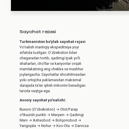
Sayohat rejasi
Turkmaniston bo'ylab sayohat rejasi
Yo'nalish mantiqiy ekspeditsiya yoyi
sifatida tuzilgan: O'zbekiston bilan
chegaradan tortib, qadimgi Ipak yo'li
shaharlari, cho'llar va kanyonlar orqali
mamlakatning eng chekka va mashhur
joylarigacha. Sayohatlar shoshilmasdan
yoki ortiqcha yuklamasdan maksimal
darajada ta'sir qilish imkonini beradigan
tarzda vaqtga ega.
Asosiy sayohat yo'nalishi:
Buxoro (Oʻzbekiston) → Olot/Farap
oʻtkazish punkti → Maryam → Qadimgi
Marv → Ashxobod → Bolqonobod →
Yangiqala → Nohur → Kov-Ota → Darvoza