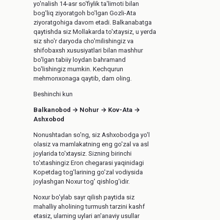
yo'nalish 14-asr so'fiylik ta'limoti bilan
bog'liq ziyoratgoh bo'lgan Gozli-Ata
ziyoratgohiga davom etadi. Balkanabatga
qaytishda siz Mollakarda to'xtaysiz, u yerda
siz sho'r daryoda cho'milishingiz va
shifobaxsh xususiyatlari bilan mashhur
bo'lgan tabiiy loydan bahramand
bo'lishingiz mumkin. Kechqurun
mehmonxonaga qaytib, dam oling.
Beshinchi kun
Balkanobod → Nohur → Kov-Ata →
Ashxobod
Nonushtadan so'ng, siz Ashxobodga yo'l
olasiz va mamlakatning eng go'zal va asl
joylarida to'xtaysiz. Sizning birinchi
to'xtashingiz Eron chegarasi yaqinidagi
Kopetdag tog'larining go'zal vodiysida
joylashgan Noxur tog' qishlog'idir.
Noxur bo'ylab sayr qilish paytida siz
mahalliy aholining turmush tarzini kashf
etasiz, ularning uylari an'anaviy usullar