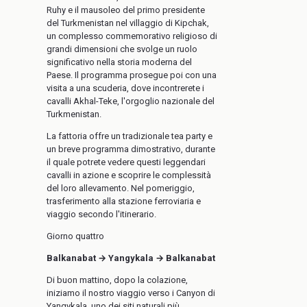
Ruhy e il mausoleo del primo presidente
del Turkmenistan nel villaggio di Kipchak,
un complesso commemorativo religioso di
grandi dimensioni che svolge un ruolo
significativo nella storia moderna del
Paese. Il programma prosegue poi con una
visita a una scuderia, dove incontrerete i
cavalli Akhal-Teke, l'orgoglio nazionale del
Turkmenistan.
La fattoria offre un tradizionale tea party e
un breve programma dimostrativo, durante
il quale potrete vedere questi leggendari
cavalli in azione e scoprire le complessità
del loro allevamento. Nel pomeriggio,
trasferimento alla stazione ferroviaria e
viaggio secondo l'itinerario.
Giorno quattro
Balkanabat → Yangykala → Balkanabat
Di buon mattino, dopo la colazione,
iniziamo il nostro viaggio verso i Canyon di
Yangykala, uno dei siti naturali più