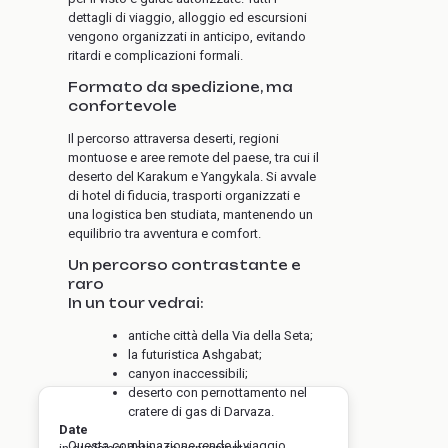
dettagli di viaggio, alloggio ed escursioni
vengono organizzati in anticipo, evitando
ritardi e complicazioni formali.
Formato da spedizione, ma
confortevole
Il percorso attraversa deserti, regioni
montuose e aree remote del paese, tra cui il
deserto del Karakum e Yangykala. Si avvale
di hotel di fiducia, trasporti organizzati e
una logistica ben studiata, mantenendo un
equilibrio tra avventura e comfort.
Un percorso contrastante e
raro
In un tour vedrai:
antiche città della Via della Seta;
la futuristica Ashgabat;
canyon inaccessibili;
deserto con pernottamento nel
cratere di gas di Darvaza.
Date
Questa combinazione rende il viaggio