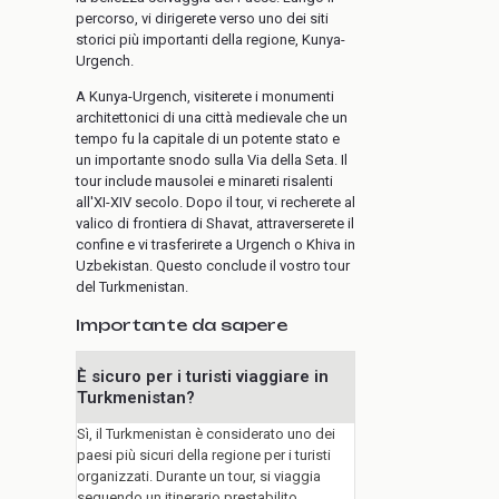
percorso, vi dirigerete verso uno dei siti
storici più importanti della regione, Kunya-
Urgench.
A Kunya-Urgench, visiterete i monumenti
architettonici di una città medievale che un
tempo fu la capitale di un potente stato e
un importante snodo sulla Via della Seta. Il
tour include mausolei e minareti risalenti
all'XI-XIV secolo. Dopo il tour, vi recherete al
valico di frontiera di Shavat, attraverserete il
confine e vi trasferirete a Urgench o Khiva in
Uzbekistan. Questo conclude il vostro tour
del Turkmenistan.
Importante da sapere
È sicuro per i turisti viaggiare in
Turkmenistan?
Sì, il Turkmenistan è considerato uno dei
paesi più sicuri della regione per i turisti
organizzati. Durante un tour, si viaggia
seguendo un itinerario prestabilito,