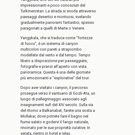
impressionanti e poco conosciuti del
Turkmenistan. La strada si snoda attraverso
paesaggi desertici e montuosi, svelando
gradualmente panorami fantastici, spesso
paragonati a quelli di Marte o Venere.
Yangykala, che si traduce come "fortezze
di fuoco", è un sistema di canyon
multicolori con pareti a strapiombo
modellate dal vento e dal tempo. Tempo
libero a disposizione per passeggiate,
fotografie e pranzi all'aperto con vista
panoramica. Questa è una delle giornate
più emozionanti e "esplorative" del tour.
Dopo aver visitato i canyon, il percorso
prosegue verso il santuario di Gozli-Ata, un
luogo di pellegrinaggio associato agli
insegnamenti sufi del XIV secolo. Sulla via
del ritorno a Balkanabat, farete una sosta a
Mollakar, dove potrete fare il bagno nel
fiume salato e godervi il fango naturale,
rinomato per le sue proprietà curative. In
serata, rientro in hotel e relax.