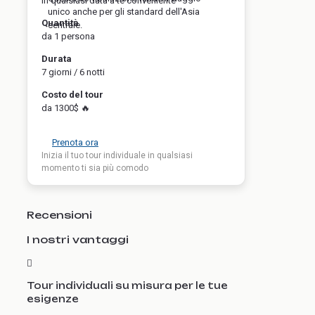
in qualsiasi data a te conveniente
unico anche per gli standard dell'Asia
Quantità
centrale.
da 1 persona
Durata
7 giorni / 6 notti
Costo del tour
da 1300$ 🔥
Prenota ora
Inizia il tuo tour individuale in qualsiasi
momento ti sia più comodo
Recensioni
I nostri vantaggi
Tour individuali su misura per le tue
esigenze