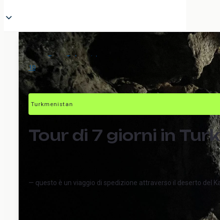
Tour
>
Turkmenistan
>
Turkmenistan: da Merv ad Ashgabat
10
Turkmenistan
Tour di 7 giorni in T
— questo è un viaggio di spedizione attraverso il deserto del K