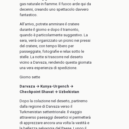
gas naturale in fiamme. Il fuoco arde qui da
decenni, creando uno spettacolo davvero
fantastico.
All'arrivo, potrete ammirare il cratere
durante il giorno e dopo il tramonto,
quando è particolarmente suggestivo. La
sera, verrà organizzato un picnic nei pressi
del cratere, con tempo libero per
passeggiate, fotografie e relax sotto le
stelle. La notte si trascorre nel deserto
vicino a Darvaza, rendendo questa giornata
una vera esperienza di spedizione.
Giorno sette
Darvaza → Kunya-Urgench →
Checkpoint Shavat → Uzbekistan
Dopo la colazione nel deserto, partiremo
dalla regione di Darvaza verso il
Turkmenistan settentrionale. Il viaggio
attraverso paesaggi desertici vi permetterà
di apprezzare ancora una volta la vastità e
la bellezza selvaggia del Paese. Lungo il