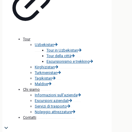
Tour
Uzbekistan
Tour in Uzbekistan
Tour della città
Escursionismo e trekking
Kirghizistan
Turkmenistan
Tagikistan
Maldive
Chi siamo
Informazioni sull'azienda
Escursioni aziendali
Servizi di trasporto
Noleggio attrezzature
Contatti