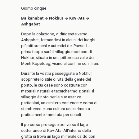
Giorno cinque
Balkanabat → Nokhur → Kov-Ata →
Ashgabat
Dopo la colazione, vi dirigerete verso
Ashgabat, fermandovi in alcuni dei luoghi
più pittoreschi e autentici del Paese. La
prima tappa sarà il villaggio montano di
Nokhur, situato in una pittoresca valle dei
Monti Kopetdag, vicino al confine con l'Iran.
Durante la vostra passeggiata a Nokhur,
scoprirete lo stile di vita della gente del
posto, le cui case sono costruite con
materiali naturali e tecniche tradizionali. Il
villaggio è noto per le sue usanze
particolari, un cimitero contenente corna di
stambecco e una cultura unica rimasta
praticamente immutata per secoli.
Il percorso prosegue poi verso il lago
sotterraneo di Kov-Ata. All'interno della
grotta si trova un lago minerale caldo con