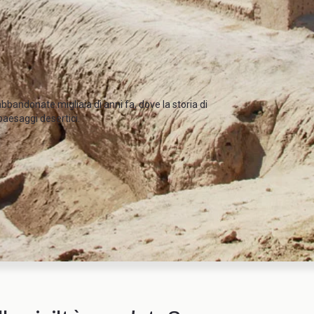
abbandonate migliaia di anni fa, dove la storia di
 paesaggi desertici.