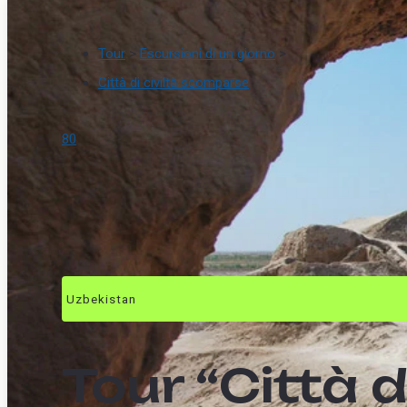
Tour
>
Escursioni di un giorno
>
Città di civiltà scomparse
80
Uzbekistan
Tour “Città d