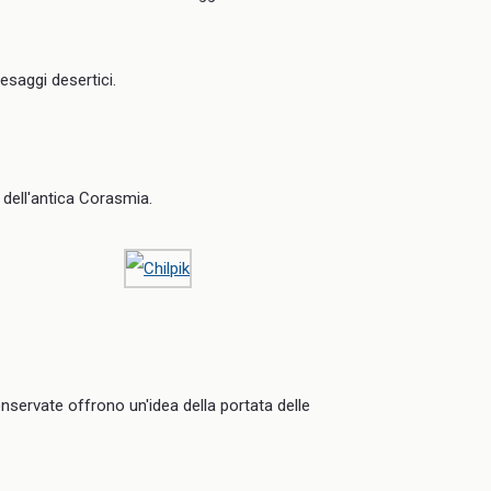
aesaggi desertici.
e dell'antica Corasmia.
servate offrono un'idea della portata delle