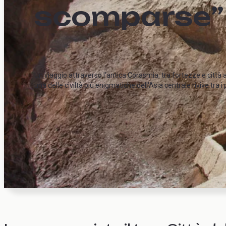
scomparse”
Un viaggio attraverso l'antica Corasmia, tra fortezze e città 
una delle civiltà più enigmatiche dell'Asia centrale rivive tra i