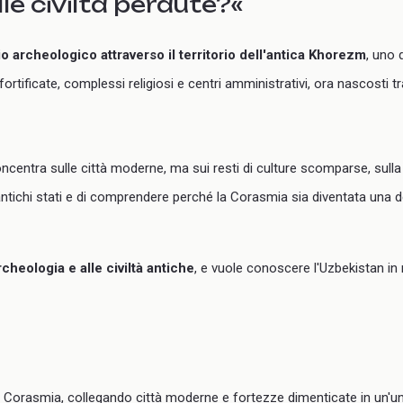
lle civiltà perdute?«
io archeologico attraverso il territorio dell'antica Khorezm
, uno d
ortificate, complessi religiosi e centri amministrativi, ora nascosti tr
 concentra sulle città moderne, ma sui resti di culture scomparse, sulla
i antichi stati e di comprendere perché la Corasmia sia diventata una de
archeologia e alle civiltà antiche
, e vuole conoscere l'Uzbekistan in
tica Corasmia, collegando città moderne e fortezze dimenticate in un'uni