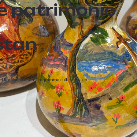
e patrimonio
l
stan
e del Karakalpakstan. Programma culturale di un