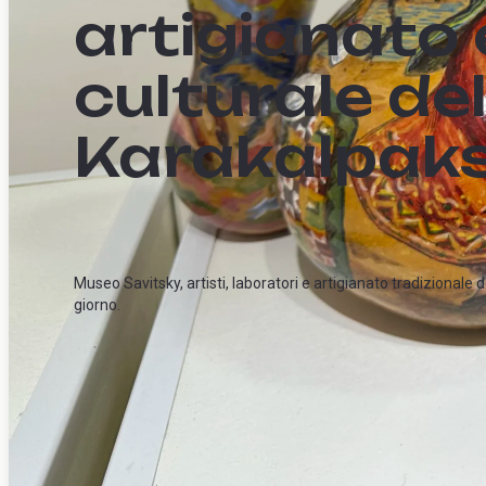
artigianato 
culturale de
Karakalpak
Museo Savitsky, artisti, laboratori e artigianato tradizional
giorno.