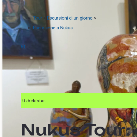
Tour
>
Escursioni di un giorno
>
Escursione a Nukus
61
Uzbekistan
Nukus Tour: 