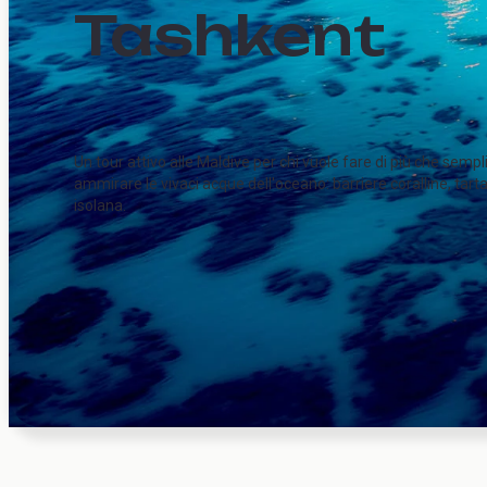
Tashkent
Un tour attivo alle Maldive per chi vuole fare di più che sem
ammirare le vivaci acque dell'oceano: barriere coralline, tart
isolana.