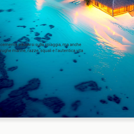
plicemente sdraiarsi sulla spiaggia, ma anche
arughe marine, razze, squali e l'autentica vita