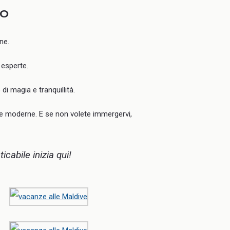
no
ne.
 esperte.
i magia e tranquillità.
ure moderne. E se non volete immergervi,
cabile inizia qui!