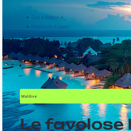
Tour
>
Maldive
>
Maldive per 8 giorni
27
Maldive
Le favolose