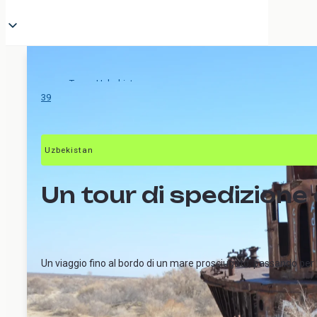
Tour
>
Uzbekistan
>
Viaggio di spedizione al Mar d'Aral
39
Uzbekistan
Un tour di spedizione 
Un viaggio fino al bordo di un mare prosciugato, passando per M