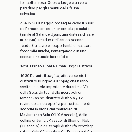
fenicotteri rosa. Questo luogo è un vero
paradiso per gli amanti della fauna
selvatica.
Alle 12:30, il viaggio prosegue verso il Salar
de Barsaquelmes, un enorme lago salato
(simile al Salar de Uyuni, una distesa di sale
in Bolivia), residuo dell'antico oceano
Tetide. Qui, avrete l'opportunità di scattare
fotografie uniche, immergendovi in uno
scenario naturale incredibile.
14:30 Pranzo al bar Naiman lungo la strada.
16:30 Durante il tragitto, attraverserete i
distretti di Kungrad e Khojaly, che hanno
svolto un ruolo importante durante la Via
della Seta. Un tour della necropoli di
Mizdahkan nel distretto di Khojaly. Le
rovine della necropoli vi permetteranno di
scoprire la storia del mausoleo di
Mazlumkhan Sulu (XII-XIV secolo), della
collina di Jumart Kassab, di Shamun Nabi
(XII secolo) e dei templi di Khalifa Yerezhep
e Gaur Kala (VI secolo a.C. - IX secolo d.C.).