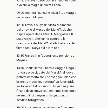
yurte. Visitate il Lago d'Aral e i suoi dintorni
e vivete la magia di questa zona.
09:00 Incontra l'autista e inizia il tuo viaggio
unico verso Muynak.
12:00 Arrivo a Muynak. Visita al cimitero
delle navi e al Museo del Mar d'Aral, che
ospita opere degli artisti F. Madgazin e R.
Matevosyan, che hanno catturato la
grandiosità del Mar d'Aral e la bellezza del
fiume Amu Darya sulle loro tele.
13:30 Pranzo in un'accogliente pensione a
Muynak.
14:30 Continuiamo il nostro viaggio lungo il
fondale prosciugato del Mar d'Aral, dove
potrete immortalare il paesaggio unico con
la vostra macchina fotografica. Una ripida
salita verso l'altopiano di Ustyurt segnerà
l'inizio di un nuovo tour estremo. Una sosta
nei magnifici canyon di Ustyurt per un
servizio fotografico.
18:00 Arriviamo in riva al mare e facciamo