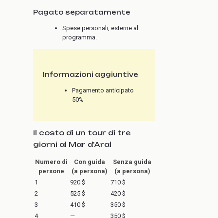
Pagato separatamente
Spese personali, esterne al
programma.
Informazioni aggiuntive
Pagamento anticipato
50%
Il costo di un tour di tre
giorni al Mar d'Aral
Numero di
Con guida
Senza guida
persone
(a persona)
(a persona)
1
920 $
710 $
2
525 $
420 $
3
410 $
350 $
4
—
350 $