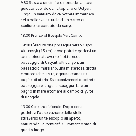
9:30 Sosta a un cimitero nomade. Un tour
guidato scende dall'altopiano di Ustyurt
lungo un sentiero dove potrete immergervi
nella bellezza naturale di un parco di
sculture, circondato da canyon.
13:00 Pranzo al Besqala Yurt Camp.
14:00 L'escursione prosegue verso Capo
Aktumsyk (15 km), dove potrete godervi un
tour a piedi attraverso il pittoresco
paesaggio di Ustyurt: alti canyon, un
paesaggio marziano, una misteriosa grotta
e pittoresche lastre, ognuna come una
pagina di storia. Successivamente, potrete
passeggiare lungo la spiaggia, fare un
bagno in mare e tornare al campo di yurte
di Besqala.
19:00 Cena tradizionale. Dopo cena,
godetevi l'osservazione delle stelle
attraverso un telescopio all'aperto,
catturando l'autenticità e il romanticismo di
questo luogo.