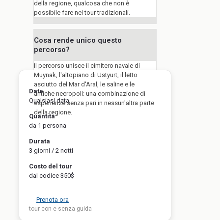
della regione, qualcosa che non è
possibile fare nei tour tradizionali.
Cosa rende unico questo
percorso?
Il percorso unisce il cimitero navale di
Muynak, l'altopiano di Ustyurt, il letto
asciutto del Mar d'Aral, le saline e le
Date
antiche necropoli: una combinazione di
Qualsiasi data
esperienze senza pari in nessun'altra parte
della regione.
Quantità
da 1 persona
Durata
3 giorni / 2 notti
Costo del tour
dal codice 350$
Prenota ora
tour con e senza guida